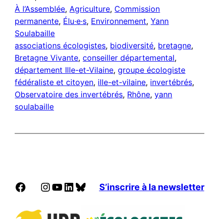
À l’Assemblée
, 
Agriculture
, 
Commission
permanente
, 
Élu·e·s
, 
Environnement
, 
Yann
Soulabaille
associations écologistes
, 
biodiversité
, 
bretagne
, 
Bretagne Vivante
, 
conseiller départemental
, 
département Ille-et-Vilaine
, 
groupe écologiste
fédéraliste et citoyen
, 
ille-et-vilaine
, 
invertébrés
, 
Observatoire des invertébrés
, 
Rhône
, 
yann
soulabaille
Facebook
Instagram
YouTube
LinkedIn
Bluesky
S’inscrire à la newsletter