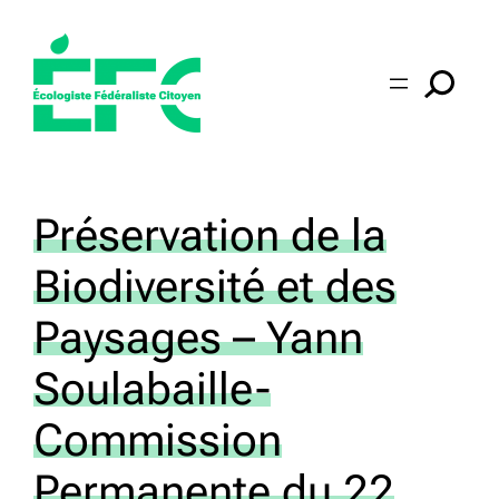
Aller
au
contenu
Préservation de la
Biodiversité et des
Paysages – Yann
Soulabaille-
Commission
Permanente du 22