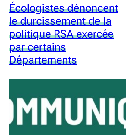
Écologistes dénoncent
le durcissement de la
politique RSA exercée
par certains
Départements