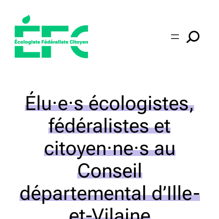
Aller
au
contenu
Élu·e·s écologistes,
fédéralistes et
citoyen·ne·s au
Conseil
départemental d’Ille-
et-Vilaine