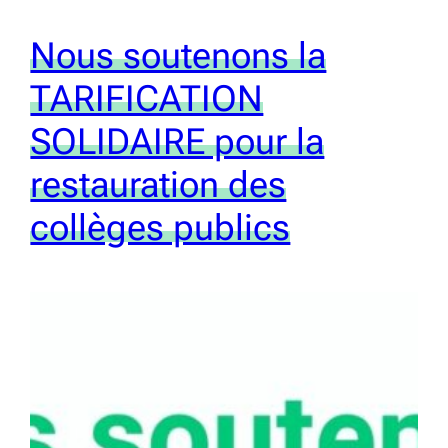
Nous soutenons la
TARIFICATION
SOLIDAIRE pour la
restauration des
collèges publics