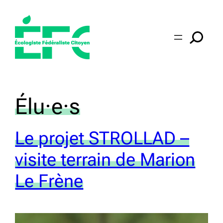
Aller
au
contenu
Category:
Élu·e·s
Le projet STROLLAD –
visite terrain de Marion
Le Frène