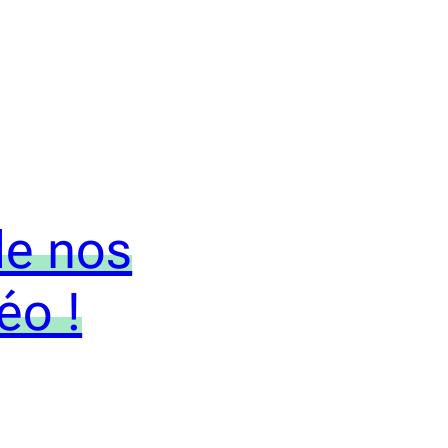
de nos
éo !