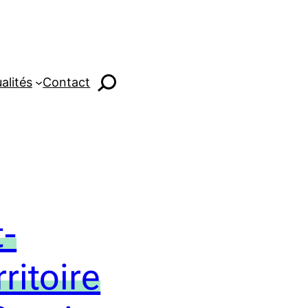
alités
Contact
t-
rritoire