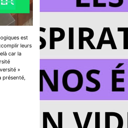
logiques est
complir leurs
elà car la
rsité
versité »
a présenté,