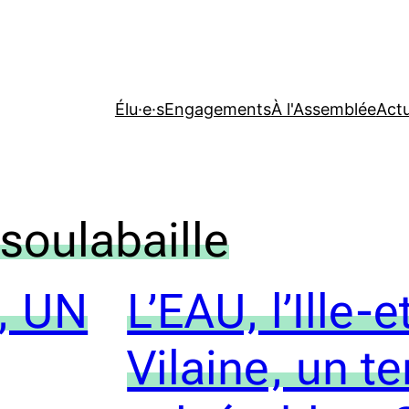
Élu·e·s
Engagements
À l'Assemblée
Actu
soulabaille
, UN
L’EAU, l’Ille-e
Vilaine, un te