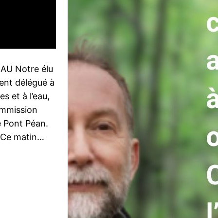
AU Notre élu
ent délégué à
s et à l’eau,
ommission
e Pont Péan.
« Ce matin…