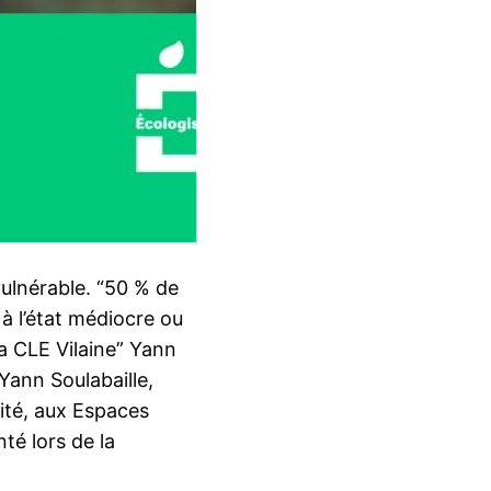
e vulnérable. “50 % de
 à l’état médiocre ou
la CLE Vilaine” Yann
Yann Soulabaille,
sité, aux Espaces
nté lors de la