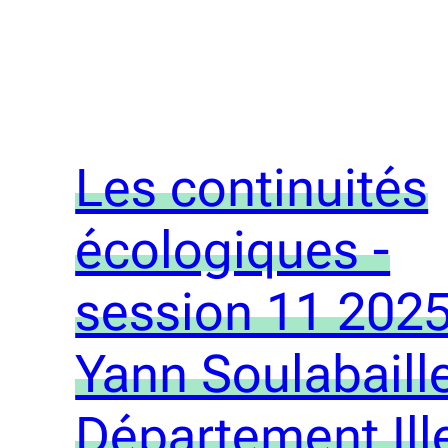
Les continuités
écologiques -
session 11 2025
Yann Soulabaille
Département Ill