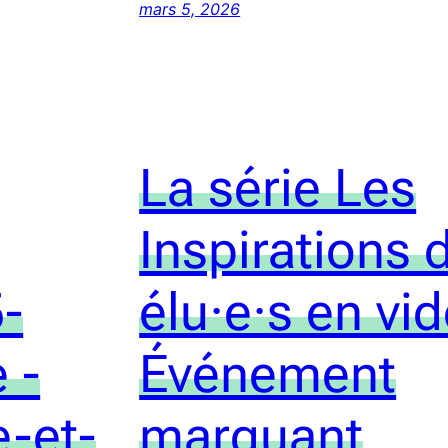
mars 5, 2026
La série Les
Inspirations 
-
élu·e·s en vid
 -
Événement
e-et-
marquant