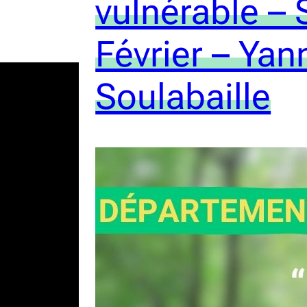
vulnérable – 
Février – Yan
Soulabaille