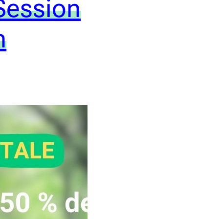
Session
n