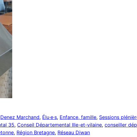
 
Denez Marchand
, 
Élu·e·s
, 
Enfance, famille
, 
Sessions plénièr
tal 35
, 
Conseil Départemental Ille-et-vilaine
, 
conseiller dé
etonne
, 
Région Bretagne
, 
Réseau Diwan