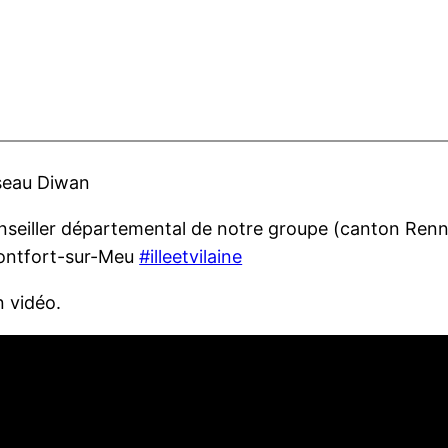
éseau Diwan
onseiller départemental de notre groupe (canton Renn
Montfort-sur-Meu
#illeetvilaine
n vidéo.