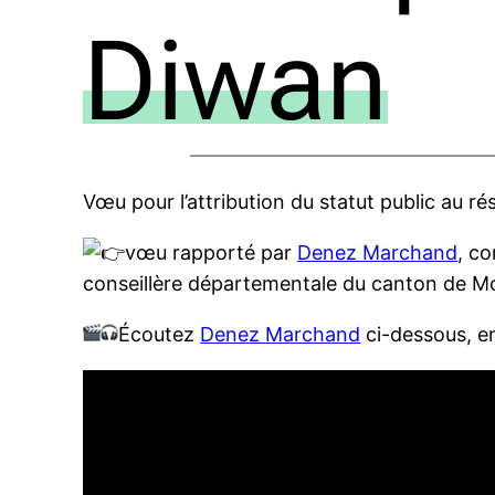
Diwan
Vœu pour l’attribution du statut public au r
vœu rapporté par
Denez Marchand
, c
conseillère départementale du canton de 
Écoutez
Denez Marchand
ci-dessous, e