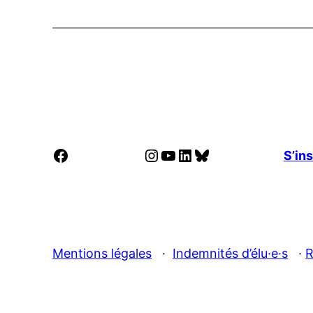
Facebook
Instagram
YouTube
LinkedIn
Bluesky
S’ins
Mentions légales
·
Indemnités d’élu·e·s
·
R