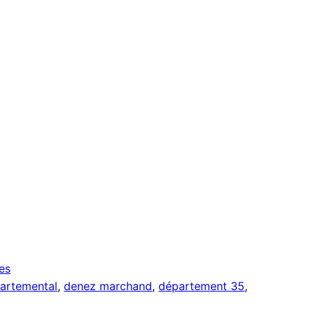
es
partemental
, 
denez marchand
, 
département 35
, 