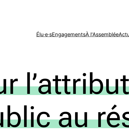
Élu·e·s
Engagements
À l'Assemblée
Actu
 l’attribu
ublic au r