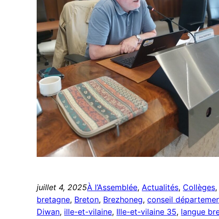
juillet 4, 2025
À l’Assemblée
, 
Actualités
, 
Collèges
,
bretagne
, 
Breton
, 
Brezhoneg
, 
conseil départemen
Diwan
, 
ille-et-vilaine
, 
Ille-et-vilaine 35
, 
langue br