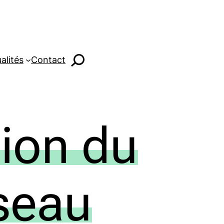
alités
Contact
tion du
éseau