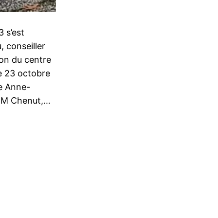
 s’est
 conseiller
ion du centre
le 23 octobre
e Anne-
ar M Chenut,…