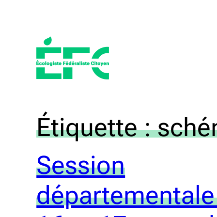
Aller
au
contenu
Étiquette :
sché
Session
départementale