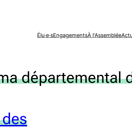
Élu·e·s
Engagements
À l'Assemblée
Actu
ma départemental 
 des