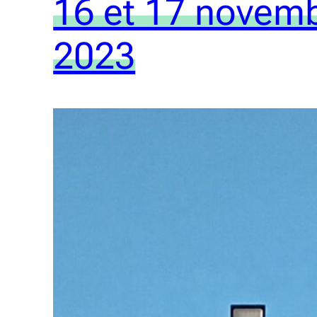
16 et 17 novem
2023