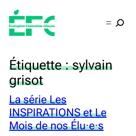
Aller
au
contenu
Étiquette :
sylvain
grisot
La série Les
INSPIRATIONS et Le
Mois de nos Élu·e·s