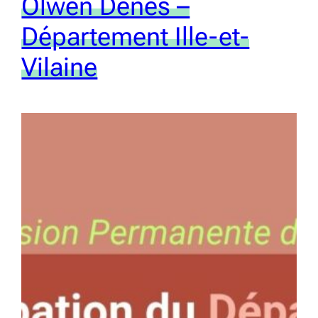
Olwen Dénès –
Département Ille-et-
Vilaine