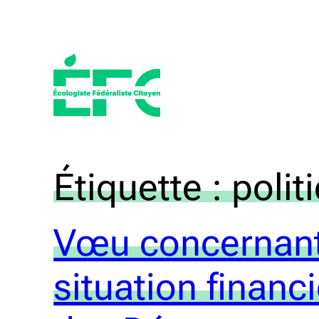
Aller
au
contenu
Étiquette :
polit
Vœu concernant
situation financ