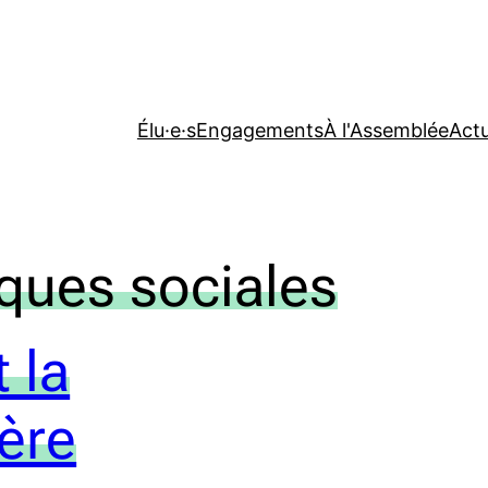
Élu·e·s
Engagements
À l'Assemblée
Actu
iques sociales
 la
ière