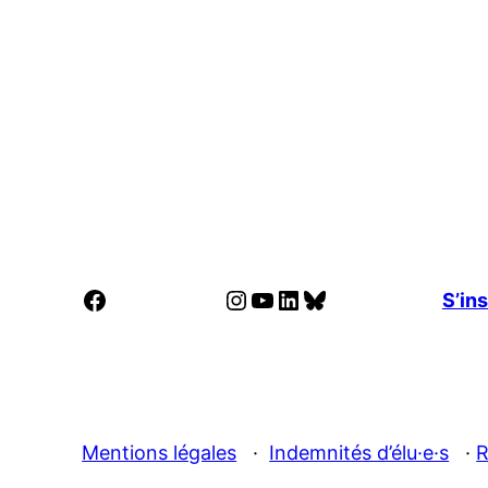
Facebook
Instagram
YouTube
LinkedIn
Bluesky
S’ins
Mentions légales
·
Indemnités d’élu·e·s
·
R