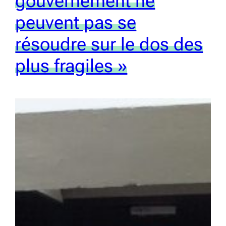
gouvernement ne
peuvent pas se
résoudre sur le dos des
plus fragiles »