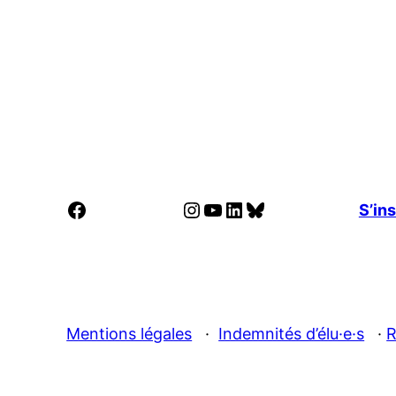
Facebook
Instagram
YouTube
LinkedIn
Bluesky
S’ins
Mentions légales
·
Indemnités d’élu·e·s
·
R