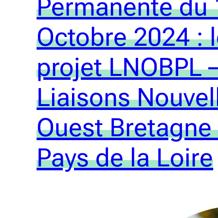
Permanente du 
Octobre 2024 : 
projet LNOBPL 
Liaisons Nouvel
Ouest Bretagne
Pays de la Loire