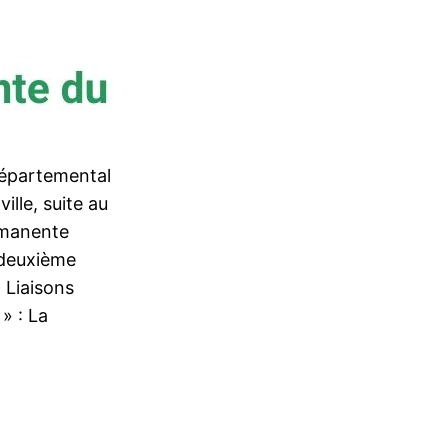
départemental
ille, suite au
rmanente
 deuxième
 Liaisons
» : La