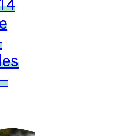
14
le
–
les
 –