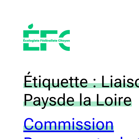
Aller
au
contenu
Étiquette :
Liais
Paysde la Loire
Commission