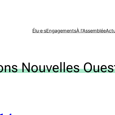
Élu·e·s
Engagements
À l'Assemblée
Actu
ons Nouvelles Oues