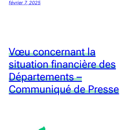
février 7, 2025
Vœu concernant la
situation financière des
Départements –
Communiqué de Presse