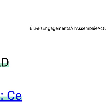
Élu·e·s
Engagements
À l'Assemblée
Actu
AD
: Ce