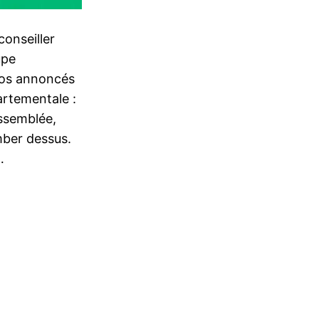
conseiller
upe
opos annoncés
artementale :
ssemblée,
mber dessus.
…