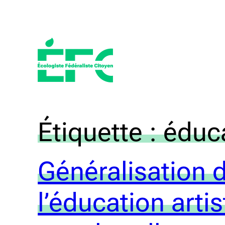
Aller
au
contenu
Étiquette :
éduca
Généralisation 
l’éducation arti