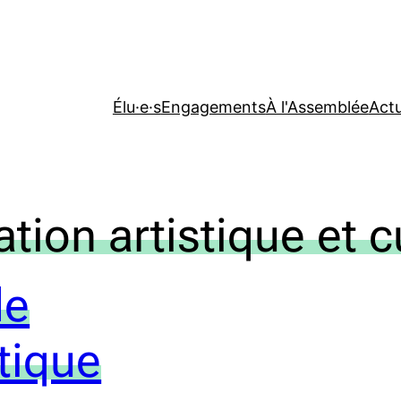
Élu·e·s
Engagements
À l'Assemblée
Actu
tion artistique et c
de
stique