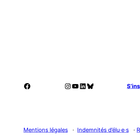
Facebook
Instagram
YouTube
LinkedIn
Bluesky
S’ins
Mentions légales
·
Indemnités d’élu·e·s
·
R