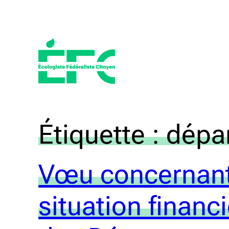
Aller
au
contenu
Étiquette :
dépa
Vœu concernant
situation financ