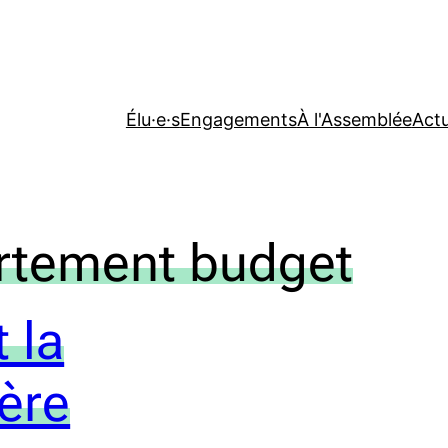
Élu·e·s
Engagements
À l'Assemblée
Actu
rtement budget
 la
ière