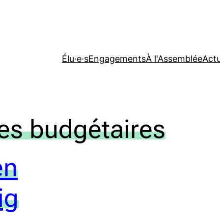
Élu·e·s
Engagements
À l'Assemblée
Actu
es budgétaires
en
ig