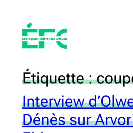
Aller
au
contenu
Étiquette :
coup
Interview d’Olw
Dénès sur Arvor