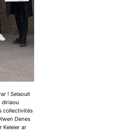
ar ! Selaouit
diriaou
collectivités
’Olwen Denes
r Keleier ar