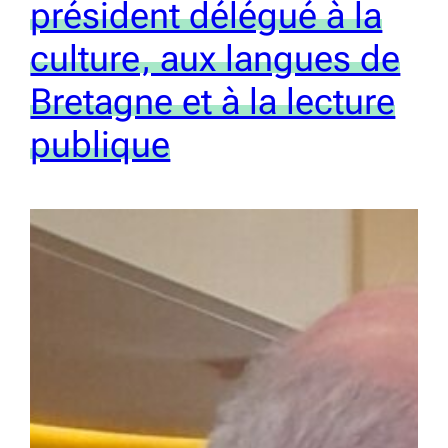
président délégué à la
culture, aux langues de
Bretagne et à la lecture
publique