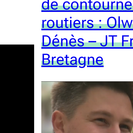
de contourn
routiers : Ol
Dénès – JT F
Bretagne