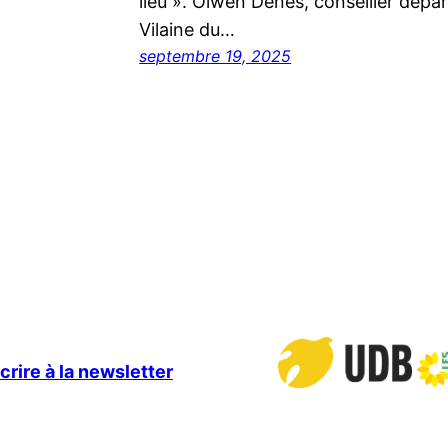
lieu ». Olwen Dénès, conseiller dépar
Vilaine du…
septembre 19, 2025
crire à la newsletter