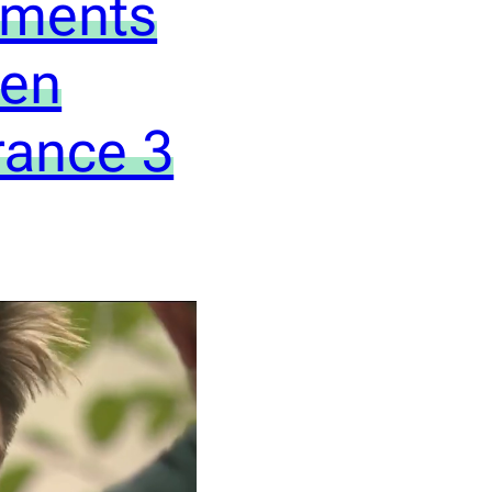
ements
wen
rance 3