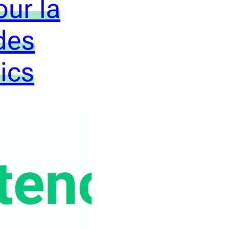
ur la
des
ics