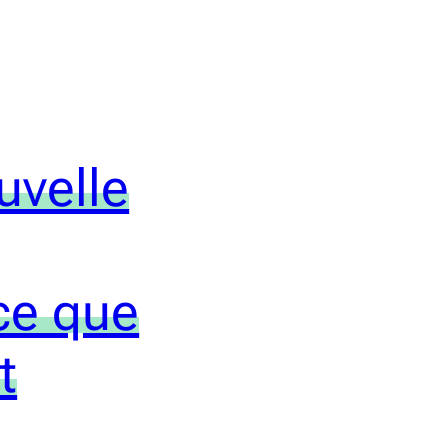
uvelle
ce que
t