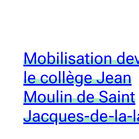
Mobilisation de
le collège Jean
Moulin de Saint
Jacques-de-la-