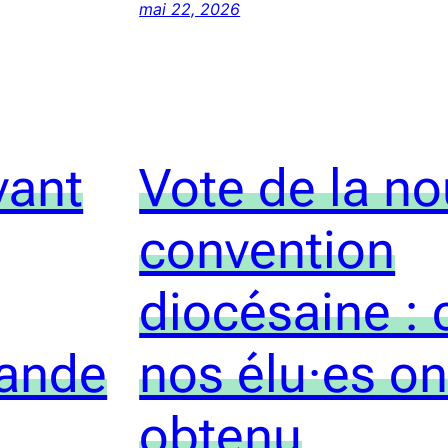
mai 22, 2026
vant
Vote de la no
convention
diocésaine : 
lande
nos élu·es on
obtenu