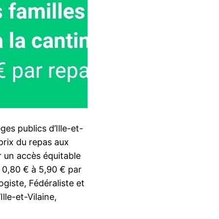
èges publics d’Ille-et-
prix du repas aux
r un accès équitable
e 0,80 € à 5,90 € par
giste, Fédéraliste et
le-et-Vilaine,