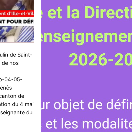
lin de Saint-
n de nos
fo-04-05-
Dénès
 canton de
ation du 4 mai
enseignante du