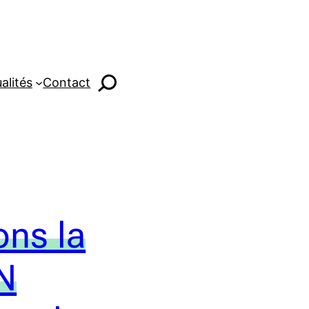
alités
Contact
ns la
N