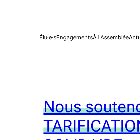
Élu·e·s
Engagements
À l'Assemblée
Actu
Nous souteno
TARIFICATIO